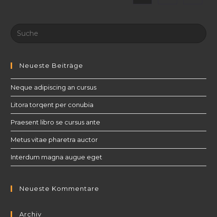
Search
this
website
Neueste Beiträge
Neque adipiscing an cursus
Litora torqent per conubia
Praesent libro se cursus ante
Metus vitae pharetra auctor
Interdum magna augue eget
Neueste Kommentare
Archiv