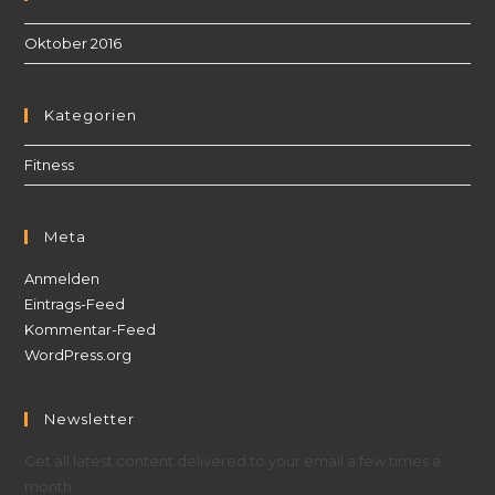
Oktober 2016
Kategorien
Fitness
Meta
Anmelden
Eintrags-Feed
Kommentar-Feed
WordPress.org
Newsletter
Get all latest content delivered to your email a few times a
month.