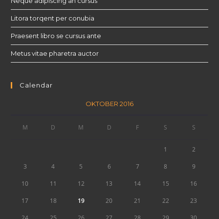
Neque adipiscing an cursus
Litora torqent per conubia
Praesent libro se cursus ante
Metus vitae pharetra auctor
Calendar
OKTOBER 2016
M
D
M
D
F
S
S
1
2
3
4
5
6
7
8
9
10
11
12
13
14
15
16
17
18
19
20
21
22
23
24
25
26
27
28
29
30